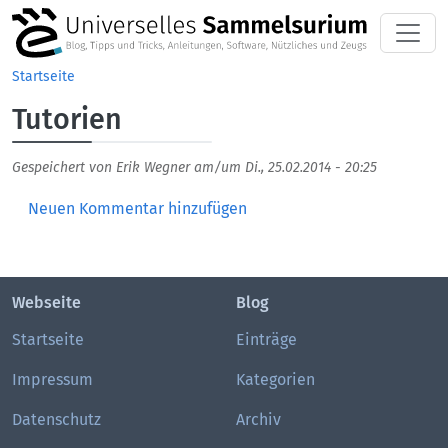
Direkt zum Inhalt
Startseite
Tutorien
Gespeichert von
Erik Wegner
am/um
Di., 25.02.2014 - 20:25
Neuen Kommentar hinzufügen
Webseite
Blog
Startseite
Einträge
Impressum
Kategorien
Datenschutz
Archiv