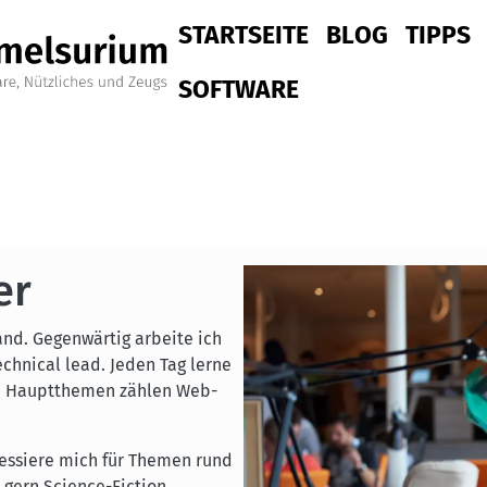
Hauptnavigation
STARTSEITE
BLOG
TIPPS
SOFTWARE
er
Image
and. Gegenwärtig arbeite ich
chnical lead. Jeden Tag lerne
en Hauptthemen zählen Web-
essiere mich für Themen rund
 gern Science-Fiction.