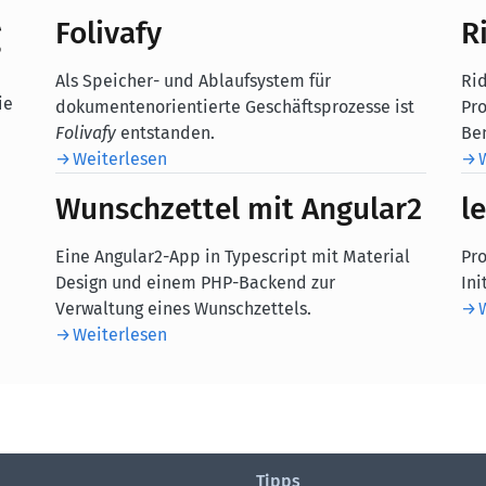
g
Folivafy
R
Als Speicher- und Ablaufsystem für
Rid
ie
dokumentenorientierte Geschäftsprozesse ist
Pro
Folivafy
entstanden.
Be
Weiterlesen
Wunschzettel mit Angular2
l
Eine Angular2-App in Typescript mit Material
Pro
Design und einem PHP-Backend zur
Ini
Verwaltung eines Wunschzettels.
Weiterlesen
Tipps