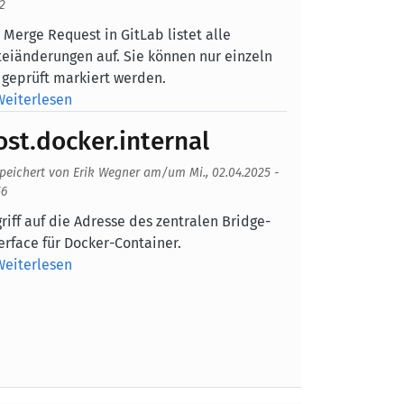
2
dy
 Merge Request in GitLab listet alle
eiänderungen auf. Sie können nur einzeln
 geprüft markiert werden.
Weiterlesen
ost.docker.internal
peichert von
Erik Wegner
am/um
Mi., 02.04.2025 -
56
dy
riff auf die Adresse des zentralen Bridge-
erface für Docker-Container.
Weiterlesen