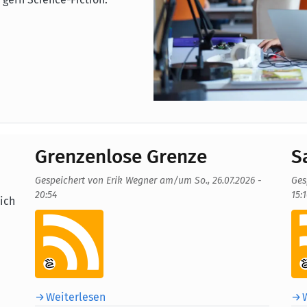
Grenzenlose Grenze
S
Gespeichert von
Erik Wegner
am/um
So., 26.07.2026 -
Ges
20:54
15:
eich
Aufmacherbild
Au
Weiterlesen