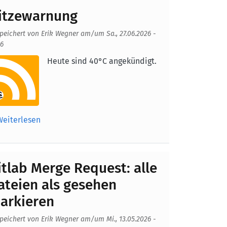
itzewarnung
peichert von
Erik Wegner
am/um
Sa., 27.06.2026 -
16
fmacherbild
Heute sind 40°C angekündigt.
Weiterlesen
itlab Merge Request: alle
ateien als gesehen
arkieren
peichert von
Erik Wegner
am/um
Mi., 13.05.2026 -