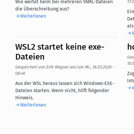
Body
Wie wertet helm bei mehreren YAML-Dateien
17:3
die Überschreibung aus?
Bo
Ein
Weiterlesen
Dat
als
WSL2 startet keine exe-
h
Dateien
Ges
10:
Gespeichert von
Erik Wegner
am/um
Mi., 18.03.2026 -
Bo
Zug
08:46
Int
Body
Aus der WSL heraus lassen sich Windows-EXE-
Dateien starten. Wenn nicht, hilft folgender
Hinweis.
Weiterlesen