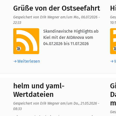
Grüße von der Ostseefahrt
H
Gespeichert von
Erik Wegner
am/um
Mo., 06.07.2026 -
Ges
22:33
10:
Aufmacherbild
Au
Skandinavische Highlights ab
Kiel mit der AIDAnova vom
04.07.2026 bis 11.07.2026
Weiterlesen
helm und yaml-
G
Wertdateien
D
m
Gespeichert von
Erik Wegner
am/um
Do., 21.05.2026 -
08:33
Ges