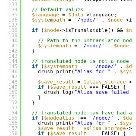
133
134
// Default values
135
$language
= 
$data
->language;
136
$systempath
= 
'/node/'
. 
$node
->id
137
138
if
(
$node
->isTranslatable() && 
$no
139
140
// Path to the untranslated node
141
$systempath
= 
'/node/'
. 
$node
->
142
}
143
144
// translated node is not a node o
145
if
(
$systempath
!== 
'/node/'
. 
$da
146
drush_print(
"Alias for "
. 
$syst
147
148
$save_result
= 
$alias_storage
->s
149
if
(
$save_result
=== FALSE) {
150
drush_log(
"Alias save failed f
151
}
152
}
153
154
// translated node may have had an
155
if
(
$nodealias
!== 
'/node/'
. 
$dat
156
drush_print(
"Alias for "
. 
$syst
157
$save_result
= 
$alias_storage
->s
158
if
(
$save_result
=== FALSE) {