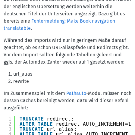
der englischen Übersetzung werden weiterhin die
deutschen Titel der Unterseiten angezeigt. Dazu gibt es
bereits eine
Fehlermeldung: Make Book navigation
translatable
.
Während des Imports wird nur in geringem Maße darauf
geachtet, ob es schon URL-Aliaspfade und Redirects gibt.
Vor dem Import sollten folgende Tabellen geleert und
ggfs. der Autoindex-Zähler wieder auf 1 gesetzt werden:
url_alias
rewrite
Im Zusammenspiel mit dem
Pathauto
-Modul müssen noch
dessen Caches bereinigt werden, dazu wird dieser Befehl
ausgeführt:
1
TRUNCATE
redirect;
2
ALTER
TABLE
redirect AUTO_INCREMENT=1;
3
TRUNCATE
url_alias;
4
ALTER
TABLE
url_alias AUTO_INCREMENT=1