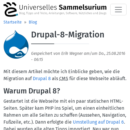
Direkt zum Inhalt
Startseite
Blog
Drupal-8-Migration
Aufmacherbild
Gespeichert von
Erik Wegner
am/um
Do., 25.08.2016
- 06:15
Mit diesem Artikel möchte ich Einblicke geben, wie die
Migration auf
Drupal 8
als
CMS
für diese Webseite abläuft.
Warum Drupal 8?
Gestartet ist die Webseite mit ein paar statischen HTML-
Seiten. Später kam PHP ins Spiel, um einen einheitlichen
Rahmen um alle Seiten zu schaffen (Aussehen, Navigation,
Fußzeile, etc.). Dann erfolgte die
Umstellung auf Drupal 6
.
Dabei wurden alle alten Tipps importiert. Neu war nun