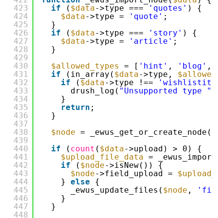
423
if
(
$data
->type === 
'quotes'
) {
424
$data
->type = 
'quote'
;
425
}
426
if
(
$data
->type === 
'story'
) {
427
$data
->type = 
'article'
;
428
}
429
430
$allowed_types
= [
'hint'
, 
'blog'
, 
431
if
(in_array(
$data
->type, 
$allowed
432
if
(
$data
->type !== 
'wishlistite
433
drush_log(
"Unsupported type "
434
}
435
return
;
436
}
437
438
$node
= _ewus_get_or_create_node(
$
439
440
if
(
count
(
$data
->upload) > 0) {
441
$upload_file_data
= _ewus_import
442
if
(
$node
->isNew()) {
443
$node
->field_upload = 
$upload_
444
} 
else
{
445
_ewus_update_files(
$node
, 
'fie
446
}
447
}
448