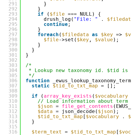
291
}
292
}
293
if
(
$file
=== NULL) {
294
drush_log(
"File: "
. 
$filedata
295
continue
;
296
}
297
foreach
(
$filedata
as
$key
=> 
$va
298
$file
->set(
$key
, 
$value
);
299
}
300
}
301
}
302
303
/*
304
* Lookup new taxonomy id. $tid is u
305
*/
306
function
_ewus_lookup_taxonomy_term(
307
static
$tid_to_txt_map
= [];
308
309
if
(
array_key_exists
(
$vocabulary
.
310
// Load information about term f
311
$json
= 
file_get_contents
(EWUS_E
312
$data
= json_decode(
$json
);
313
$tid_to_txt_map
[
$vocabulary
. 
$t
314
}
315
316
$term_text
= 
$tid_to_txt_map
[
$voca