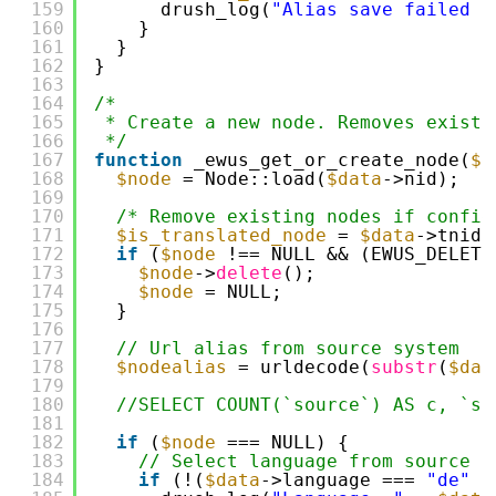
159
drush_log(
"Alias save failed f
160
}
161
}
162
}
163
164
/*
165
* Create a new node. Removes existi
166
*/
167
function
_ewus_get_or_create_node(
$d
168
$node
= Node::load(
$data
->nid);
169
170
/* Remove existing nodes if config
171
$is_translated_node
= 
$data
->tnid 
172
if
(
$node
!== NULL && (EWUS_DELETE
173
$node
->
delete
();
174
$node
= NULL;
175
}
176
177
// Url alias from source system
178
$nodealias
= urldecode(
substr
(
$dat
179
180
//SELECT COUNT(`source`) AS c, `so
181
182
if
(
$node
=== NULL) {
183
// Select language from source n
184
if
(!(
$data
->language === 
"de"
|