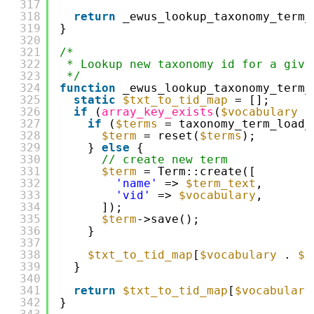
317
318
return
_ewus_lookup_taxonomy_term_
319
}
320
321
/*
322
* Lookup new taxonomy id for a give
323
*/
324
function
_ewus_lookup_taxonomy_term_
325
static
$txt_to_tid_map
= [];
326
if
(
array_key_exists
(
$vocabulary
.
327
if
(
$terms
= taxonomy_term_load_
328
$term
= reset(
$terms
);
329
} 
else
{
330
// create new term
331
$term
= Term::create([
332
'name'
=> 
$term_text
,
333
'vid'
=> 
$vocabulary
,
334
]);
335
$term
->save();
336
}
337
338
$txt_to_tid_map
[
$vocabulary
. 
$t
339
}
340
341
return
$txt_to_tid_map
[
$vocabulary
342
}