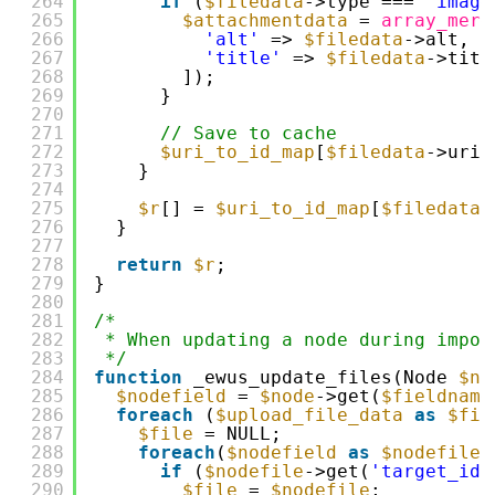
264
if
(
$filedata
->type === 
'image
265
$attachmentdata
= 
array_merg
266
'alt'
=> 
$filedata
->alt,
267
'title'
=> 
$filedata
->titl
268
]);
269
}
270
271
// Save to cache
272
$uri_to_id_map
[
$filedata
->uri]
273
}
274
275
$r
[] = 
$uri_to_id_map
[
$filedata
-
276
}
277
278
return
$r
;
279
}
280
281
/*
282
* When updating a node during impor
283
*/
284
function
_ewus_update_files(Node 
$no
285
$nodefield
= 
$node
->get(
$fieldname
286
foreach
(
$upload_file_data
as
$fil
287
$file
= NULL;
288
foreach
(
$nodefield
as
$nodefile
)
289
if
(
$nodefile
->get(
'target_id'
290
$file
= 
$nodefile
;