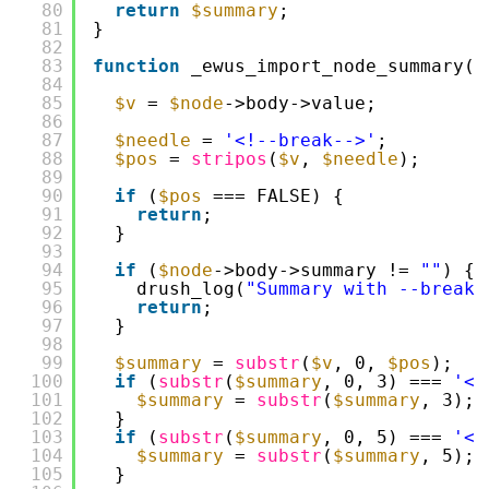
80
return
$summary
;
81
}
82
83
function
_ewus_import_node_summary(
$
84
85
$v
= 
$node
->body->value;
86
87
$needle
= 
'<!--break-->'
;
88
$pos
= 
stripos
(
$v
, 
$needle
);
89
90
if
(
$pos
=== FALSE) {
91
return
;
92
}
93
94
if
(
$node
->body->summary != 
""
) {
95
drush_log(
"Summary with --break-
96
return
;
97
}
98
99
$summary
= 
substr
(
$v
, 0, 
$pos
);
100
if
(
substr
(
$summary
, 0, 3) === 
'<p
101
$summary
= 
substr
(
$summary
, 3);
102
}
103
if
(
substr
(
$summary
, 0, 5) === 
'<d
104
$summary
= 
substr
(
$summary
, 5);
105
}