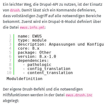
Ein leichter Weg, die Drupal-API zu nutzen, ist der Einsatz
von
. Damit lässt sich ein Kommando definieren,
drush
dass vollständigen Zugriff auf alle notwendigen Bereiche
bekommt. Zuerst wird ein Drupal-8-Modul definiert über
die Datei
:
ewus.info.yml
1
name: EWUS
2
type: module
3
description: Anpassungen und Konfigur
4
core: 8.x
5
package: Other
6
version: 8.x-1.0
7
dependencies:
8
- pathologic
9
- config_translation
10
- content_translation
Moduldefinition
Der eigene Drush-Befehl und die notwendigen
Hilfsfunktionen werden in der Datei
ewus.drush.inc
abgelegt: