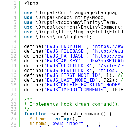
1
<?php
2
3
use
\Drupal\Core\Language\LanguageIn
4
use
\Drupal\node\Entity\Node;
5
use
\Drupal\taxonomy\Entity\Term;
6
use
\Drupal\comment\Entity\Comment;
7
use
\Drupal\file\Plugin\Field\FieldT
8
use
\Drush\Log\LogLevel;
9
10
define(
'EWUS_ENDPOINT'
, 
'
https://ewu
11
define(
'EWUS_FILEBASE'
, 
'
http://ewus
12
define(
'EWUS_PATHBASE'
, 
'
https://ewu
13
define(
'EWUS_APIKEY'
, 
'dkw3na8K1CAlm
14
define(
'EWUS_OLDFILEDIR'
, 
'/sites/ew
15
define(
'EWUS_NEWFILEDIR'
, 
'files:'
);
16
define(
'EWUS_FIRST_NODE_ID'
, 1); 
// 
17
define(
'EWUS_LAST_NODE_ID'
, 722); 
//
18
define(
'EWUS_DELETE_EXISTING_NODES'
,
19
define(
'EWUS_IMPORT_COMMENTS'
, TRUE)
20
21
/**
22
* Implements hook_drush_command().
23
*/
24
function
ewus_drush_command() {
25
$items
= 
array
();
26
$items
[
'ewus-import'
] = [