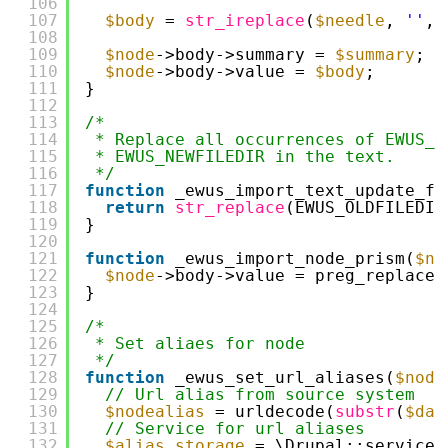
106
107
$body
= 
str_ireplace
(
$needle
, 
''
, 
108
109
$node
->body->summary = 
$summary
;
110
$node
->body->value = 
$body
;
111
}
112
113
/*
114
* Replace all occurrences of EWUS_O
115
* EWUS_NEWFILEDIR in the text.
116
*/
117
function
_ewus_import_text_update_fi
118
return
str_replace
(EWUS_OLDFILEDIR
119
}
120
121
function
_ewus_import_node_prism(
$no
122
$node
->body->value = preg_replace(
123
}
124
125
/*
126
* Set aliaes for node
127
*/
128
function
_ewus_set_url_aliases(
$node
129
// Url alias from source system
130
$nodealias
= urldecode(
substr
(
$dat
131
// Service for url aliases
132
$alias_storage
= \Drupal::service(