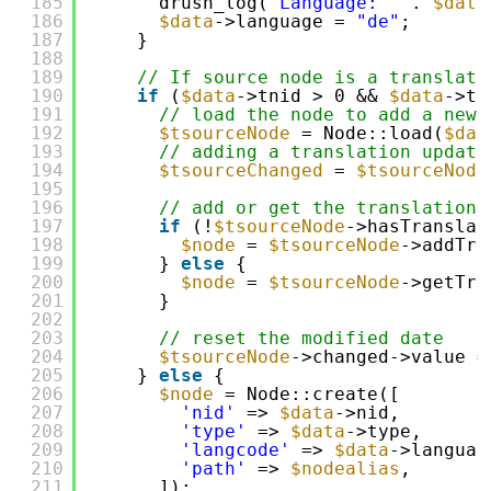
185
drush_log(
"Language: "
. 
$data
186
$data
->language = 
"de"
;
187
}
188
189
// If source node is a translati
190
if
(
$data
->tnid > 0 && 
$data
->tn
191
// load the node to add a new 
192
$tsourceNode
= Node::load(
$dat
193
// adding a translation update
194
$tsourceChanged
= 
$tsourceNode
195
196
// add or get the translation
197
if
(!
$tsourceNode
->hasTranslat
198
$node
= 
$tsourceNode
->addTra
199
} 
else
{
200
$node
= 
$tsourceNode
->getTra
201
}
202
203
// reset the modified date
204
$tsourceNode
->changed->value =
205
} 
else
{
206
$node
= Node::create([
207
'nid'
=> 
$data
->nid,
208
'type'
=> 
$data
->type,
209
'langcode'
=> 
$data
->languag
210
'path'
=> 
$nodealias
,
211
]);