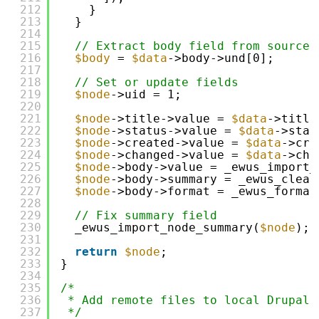
212
}
213
}
214
215
// Extract body field from source 
216
$body
= 
$data
->body->und[0];
217
218
// Set or update fields
219
$node
->uid = 1;
220
221
$node
->title->value = 
$data
->title
222
$node
->status->value = 
$data
->stat
223
$node
->created->value = 
$data
->cre
224
$node
->changed->value = 
$data
->cha
225
$node
->body->value = _ewus_import_
226
$node
->body->summary = _ewus_clean
227
$node
->body->format = _ewus_format
228
229
// Fix summary field
230
_ewus_import_node_summary(
$node
);
231
232
return
$node
;
233
}
234
235
/*
236
* Add remote files to local Drupal
237
*/