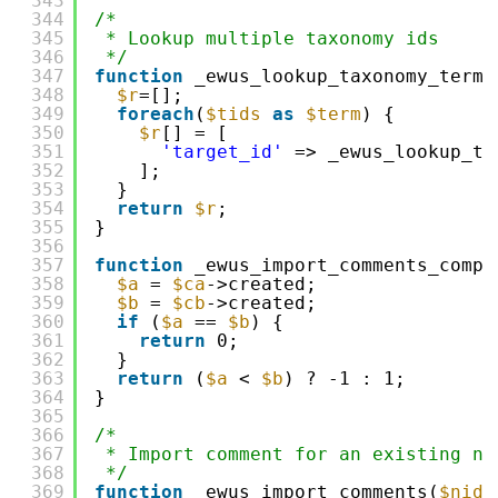
343
344
/*
345
* Lookup multiple taxonomy ids
346
*/
347
function
_ewus_lookup_taxonomy_terms
348
$r
=[];
349
foreach
(
$tids
as
$term
) {
350
$r
[] = [
351
'target_id'
=> _ewus_lookup_ta
352
];
353
}
354
return
$r
;
355
}
356
357
function
_ewus_import_comments_compa
358
$a
= 
$ca
->created;
359
$b
= 
$cb
->created;
360
if
(
$a
== 
$b
) {
361
return
0;
362
}
363
return
(
$a
< 
$b
) ? -1 : 1;
364
}
365
366
/*
367
* Import comment for an existing no
368
*/
369
function
_ewus_import_comments(
$nid
,