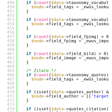
449
if
(
count
(
$data
->taxonomy_vocabula
450
$node
->field_tags = _ewus_lookup
451
}
452
453
if
(
count
(
$data
->taxonomy_vocabula
454
$node
->field_tags = _ewus_lookup
455
}
456
457
if
(
count
(
$data
->field_fpimg) > 0)
458
$node
->field_fpimg = _ewus_impor
459
}
460
461
if
(
count
(
$data
->field_bild) > 0) 
462
$node
->field_image = _ewus_impor
463
}
464
465
/* Zitate */
466
if
(
count
(
$data
->taxonomy_quotes) 
467
$node
->field_tags = _ewus_lookup
468
}
469
470
if
(isset(
$data
->quotes_author) &&
471
$node
->field_author = [[
'target_
472
}
473
474
if
(isset(
$data
->quotes_citation) 