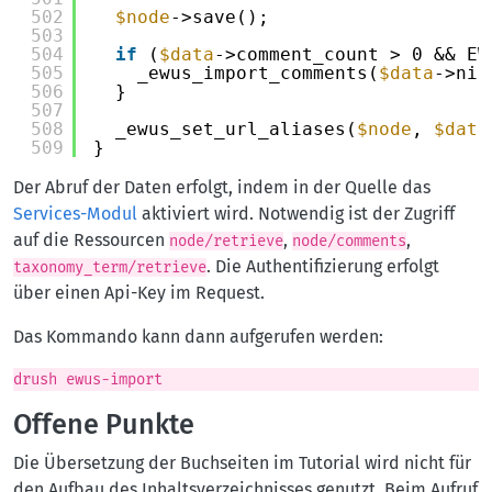
502
$node
->save();
503
504
if
(
$data
->comment_count > 0 && EW
505
_ewus_import_comments(
$data
->nid
506
}
507
508
_ewus_set_url_aliases(
$node
, 
$data
509
}
Der Abruf der Daten erfolgt, indem in der Quelle das
Services-Modul
aktiviert wird. Notwendig ist der Zugriff
auf die Ressourcen
,
,
node/retrieve
node/comments
. Die Authentifizierung erfolgt
taxonomy_term/retrieve
über einen Api-Key im Request.
Das Kommando kann dann aufgerufen werden:
drush ewus-import
Offene Punkte
Die Übersetzung der Buchseiten im Tutorial wird nicht für
den Aufbau des Inhaltsverzeichnisses genutzt. Beim Aufruf