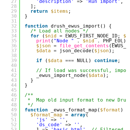
27
'description'
=> 
'Run import'
,
28
];
29
return
$items
;
30
}
31
32
function
drush_ewus_import() {
33
/* Load all nodes */
34
for
(
$nid
= EWUS_FIRST_NODE_ID; 
$n
35
print
(
"Node "
. 
$nid
. PHP_EOL);
36
$json
= 
file_get_contents
(EWUS_E
37
$data
= json_decode(
$json
);
38
39
if
(
$data
=== NULL) 
continue
;
40
41
// If load was successful, impor
42
_ewus_import_node(
$data
);
43
}
44
}
45
46
/**
47
*  Map old input format to new Drup
48
*/
49
function
_ewus_format_map(
$format
) {
50
$format_map
= 
array
(
51
'js'
=> 
''
,
52
'ds_code'
=> 
''
,
53
1 => 
'basic_html'
, 
// Filtered H