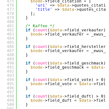
475
$node
->field_citation = [
476
'uri'
=> 
$data
->quotes_citatio
477
'title'
=> 
$data
->quotes_citat
478
];
479
}
480
481
/* Kaffee */
482
if
(
count
(
$data
->field_verkaufer) 
483
$node
->field_verkaufer = _ewus_l
484
}
485
486
if
(
count
(
$data
->field_hersteller)
487
$node
->field_verkaufer = _ewus_l
488
}
489
490
if
(
count
(
$data
->field_geschmack) 
491
$node
->field_geschmack = 
$data
->
492
}
493
494
if
(
count
(
$data
->field_vote) > 0) 
495
$node
->field_vote = 
$data
->field
496
}
497
498
if
(
count
(
$data
->field_duft) > 0) 
499
$node
->field_duft = 
$data
->field
500
}
501