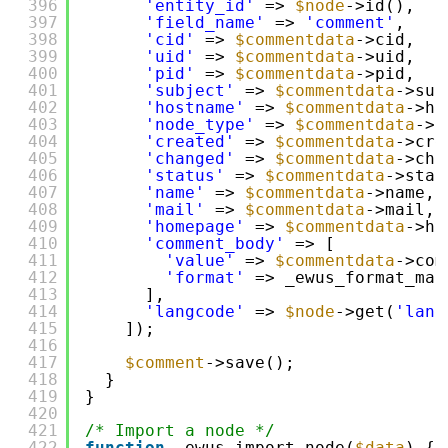
396
'entity_id'
=> 
$node
->id(),
397
'field_name'
=> 
'comment'
,
398
'cid'
=> 
$commentdata
->cid,
399
'uid'
=> 
$commentdata
->uid,
400
'pid'
=> 
$commentdata
->pid,
401
'subject'
=> 
$commentdata
->sub
402
'hostname'
=> 
$commentdata
->ho
403
'node_type'
=> 
$commentdata
->n
404
'created'
=> 
$commentdata
->cre
405
'changed'
=> 
$commentdata
->cha
406
'status'
=> 
$commentdata
->stat
407
'name'
=> 
$commentdata
->name,
408
'mail'
=> 
$commentdata
->mail,
409
'homepage'
=> 
$commentdata
->ho
410
'comment_body'
=> [
411
'value'
=> 
$commentdata
->com
412
'format'
=> _ewus_format_map
413
],
414
'langcode'
=> 
$node
->get(
'lang
415
]);
416
417
$comment
->save();
418
}
419
}
420
421
/* Import a node */
422
function
_ewus_import_node(
$data
) {