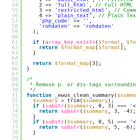
54
2 => 
'full_html'
, 
// Full HTML i
55
3 => 
'restricted_html'
, 
// Comme
56
4 => 
'plain_text'
, 
// Plain Text
57
'php_code'
=> 
''
,
58
'rohdaten'
=> 
'rohdaten'
59
);
60
61
if
(
array_key_exists
(
$format
, 
$for
62
return
$format_map
[
$format
];
63
}
64
65
return
$format_map
[3];
66
}
67
68
/*
69
* Remove p- or div-tags surrounding
70
*/
71
function
_ewus_clean_summary(
$summar
72
$summary
= trim(
$summary
);
73
if
(
substr
(
$summary
, 0, 3) === 
'<p
74
return
substr
(
$summary
, 3, -4);
75
}
76
if
(
substr
(
$summary
, 0, 5) === 
'<d
77
return
substr
(
$summary
, 5, -6);
78
}
79