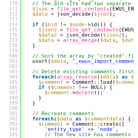
370
// The old site had two separate n
371
$json
= 
file_get_contents
(EWUS_END
372
$data
= json_decode(
$json
);
373
374
if
(
$nid
!= 
$node
->id()) {
375
$json2
= 
file_get_contents
(EWUS_
376
$data2
= json_decode(
$json2
);
377
$data
= 
array_merge
(
$data
, 
$data
378
}
379
380
// Sort the array by "created"-fie
381
usort(
$data
, 
"_ewus_import_comment
382
383
// Delete existing comments first,
384
foreach
(
array_reverse
(
$data
) 
as
$c
385
$comment
= Comment::load(
$commen
386
if
(
$comment
!== NULL) {
387
$comment
->
delete
();
388
}
389
}
390
391
// Recreate comments
392
foreach
(
$data
as
$commentdata
) {
393
$comment
= Comment::create([
394
'entity_type'
=> 
'node'
,
395
// The new site has comments f