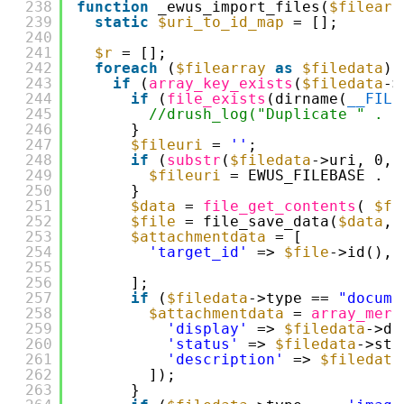
238
function
_ewus_import_files(
$filearr
239
static
$uri_to_id_map
= [];
240
241
$r
= [];
242
foreach
(
$filearray
as
$filedata
) 
243
if
(
array_key_exists
(
$filedata
->
244
if
(
file_exists
(dirname(
__FILE
245
//drush_log("Duplicate " . $
246
}
247
$fileuri
= 
''
;
248
if
(
substr
(
$filedata
->uri, 0, 
249
$fileuri
= EWUS_FILEBASE . 
s
250
}
251
$data
= 
file_get_contents
( 
$fi
252
$file
= file_save_data(
$data
, 
253
$attachmentdata
= [
254
'target_id'
=> 
$file
->id(),
255
256
];
257
if
(
$filedata
->type == 
"docume
258
$attachmentdata
= 
array_merg
259
'display'
=> 
$filedata
->di
260
'status'
=> 
$filedata
->sta
261
'description'
=> 
$filedata
262
]);
263
}