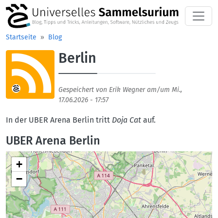
Direkt zum Inhalt
Startseite
Blog
Berlin
Aufmacherbild
Gespeichert von
Erik Wegner
am/um
Mi.,
17.06.2026 - 17:57
In der UBER Arena Berlin tritt
Doja Cat
auf.
UBER Arena Berlin
+
−