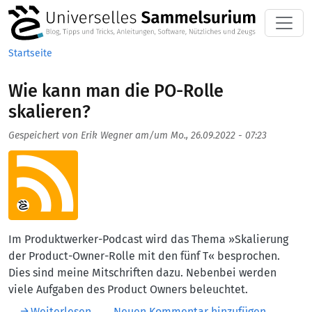
Direkt zum Inhalt
Startseite
Wie kann man die PO-Rolle
skalieren?
Gespeichert von
Erik Wegner
am/um
Mo., 26.09.2022 - 07:23
Aufmacherbild
Im Produktwerker-Podcast wird das Thema »Skalierung
der Product-Owner-Rolle mit den fünf T« besprochen.
Dies sind meine Mitschriften dazu. Nebenbei werden
viele Aufgaben des Product Owners beleuchtet.
über Wie kann man die PO-Rolle skalieren?
Weiterlesen
Neuen Kommentar hinzufügen