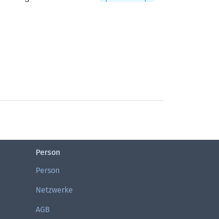
Person
Person
Netzwerke
AGB