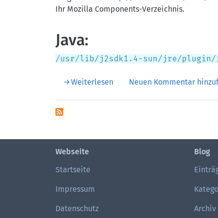
Ihr Mozilla Components-Verzeichnis.
Java:
/usr/lib/j2sdk1.4-sun/jre/plugin/
über Mozilla Firefox Plugins (
Weiterlesen
Neuen Kommentar hinzu
Webseite
Blog
Startseite
Einträ
Impressum
Katego
Datenschutz
Archiv