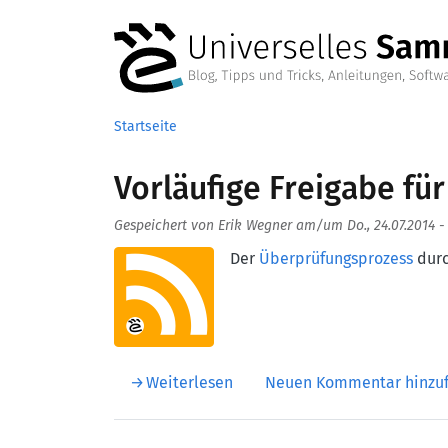
Direkt zum Inhalt
Startseite
Vorläufige Freigabe fü
Gespeichert von
Erik Wegner
am/um
Do., 24.07.2014 -
Aufmacherbild
Der
Überprüfungsprozess
durc
über Vorläufige Freigabe für
Weiterlesen
Neuen Kommentar hinzu