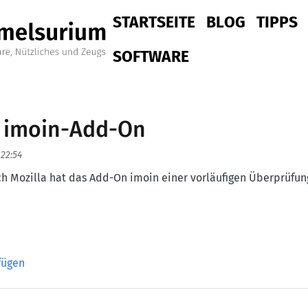
Hauptnavigation
STARTSEITE
BLOG
TIPPS
SOFTWARE
r imoin-Add-On
 22:54
h Mozilla hat das Add-On imoin einer vorläufigen Überprüfun
 imoin-Add-On
fügen