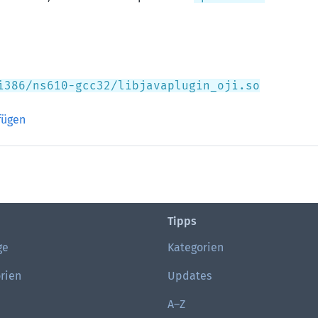
i386/ns610-gcc32/libjavaplugin_oji.so
Archiv)
fügen
Tipps
ge
Kategorien
rien
Updates
A–Z