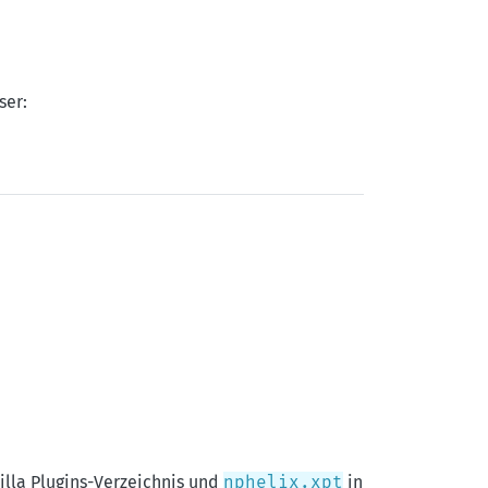
ser:
illa Plugins-Verzeichnis und
nphelix.xpt
in