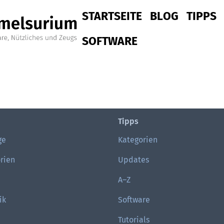
Hauptnavigation
STARTSEITE
BLOG
TIPPS
SOFTWARE
Tipps
ge
Kategorien
rien
Updates
A–Z
ik
Software
Tutorials