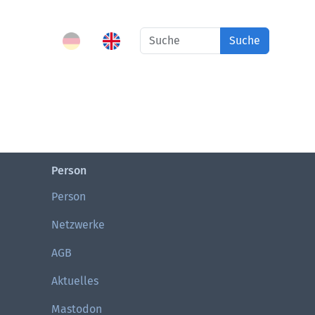
Suche
Person
Person
Netzwerke
AGB
Aktuelles
Mastodon