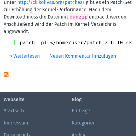
Unter
http://ck.kolivas.org/patches/
gibt es ein Patch-Set
zur Erhöhung der Kernel-Performance. Nach dem
Download muss die Datei mit
bunzip
entpackt werden.
Anschließend wird der Patch im Kernel-Verzeichnis
angewandt:
1
patch -p1 <
/home/user/patch-2
.6.10-ck
über Performance Kernelpatch
Weiterlesen
Neuen Kommentar hinzufügen
Webseite
Blog
Startseite
Einträge
Impressum
Kategorien
Datenschutz
Archiv