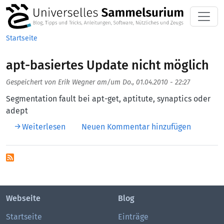
Direkt zum Inhalt
Startseite
apt-basiertes Update nicht möglich
Gespeichert von
Erik Wegner
am/um
Do., 01.04.2010 - 22:27
Segmentation fault bei apt-get, aptitute, synaptics oder
adept
über apt-basiertes Update nicht möglich
Weiterlesen
Neuen Kommentar hinzufügen
Webseite
Blog
Startseite
Einträge