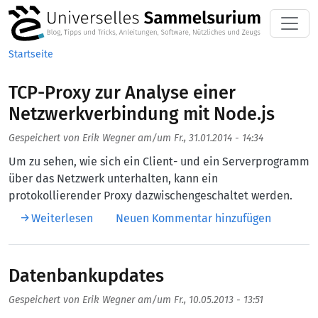
Direkt zum Inhalt
Startseite
TCP-Proxy zur Analyse einer
Netzwerkverbindung mit Node.js
Gespeichert von
Erik Wegner
am/um
Fr., 31.01.2014 - 14:34
Um zu sehen, wie sich ein Client- und ein Serverprogramm
über das Netzwerk unterhalten, kann ein
protokollierender Proxy dazwischengeschaltet werden.
über TCP-Proxy zur Analyse einer Netzwerk
Weiterlesen
Neuen Kommentar hinzufügen
Datenbankupdates
Gespeichert von
Erik Wegner
am/um
Fr., 10.05.2013 - 13:51