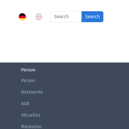
Search
Person
Person
Netzwerke
AGB
Aktuelles
Mastodon