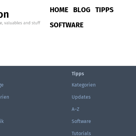
Main navigation
HOME
BLOG
TIPPS
SOFTWARE
Tipps
ge
Kategorien
rien
Updates
A–Z
ik
Software
Tutorials