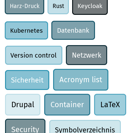
Keycloak
Harz-Druck
Rust
Datenbank
Kubernetes
Netzwerk
Version control
Acronym list
Sicherheit
Drupal
Container
LaTeX
Security
Symbolverzeichnis