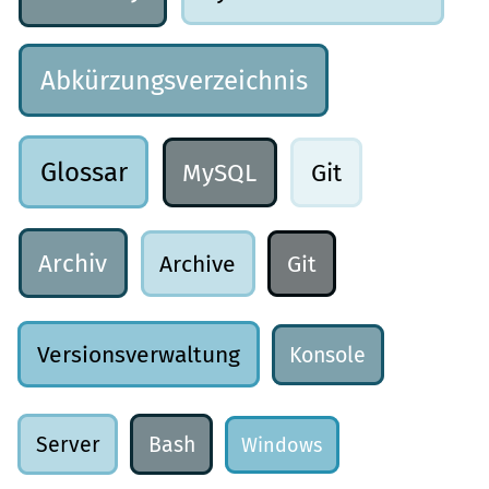
Abkürzungsverzeichnis
Glossar
MySQL
Git
Archiv
Archive
Git
Versionsverwaltung
Konsole
Server
Bash
Windows