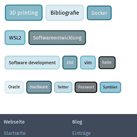
3D printing
Bibliografie
Docker
WSL2
Softwareentwicklung
Software development
OVI
vim
helm
Oracle
Hardware
Twitter
Passwort
Symbian
Webseite
Blog
Startseite
Einträge