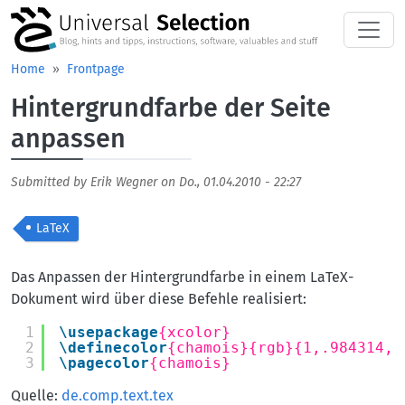
Skip to main content
Home
Frontpage
Hintergrundfarbe der Seite
anpassen
Submitted by
Erik Wegner
on
Do., 01.04.2010 - 22:27
LaTeX
Body
Das Anpassen der Hintergrundfarbe in einem LaTeX-
Dokument wird über diese Befehle realisiert:
1
\usepackage
{xcolor}
2
\definecolor
{chamois}{rgb}{1,.984314,.
3
\pagecolor
{chamois}
Quelle:
de.comp.text.tex