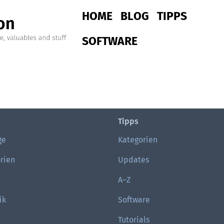
Main navigation
HOME
BLOG
TIPPS
SOFTWARE
Tipps
ge
Kategorien
rien
Updates
A–Z
ik
Software
Tutorials