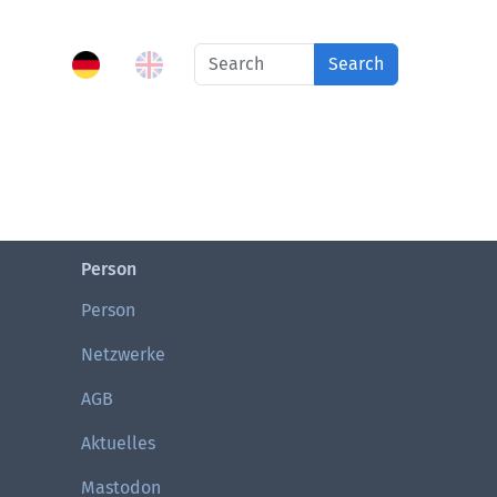
Search
Person
Person
Netzwerke
AGB
Aktuelles
Mastodon