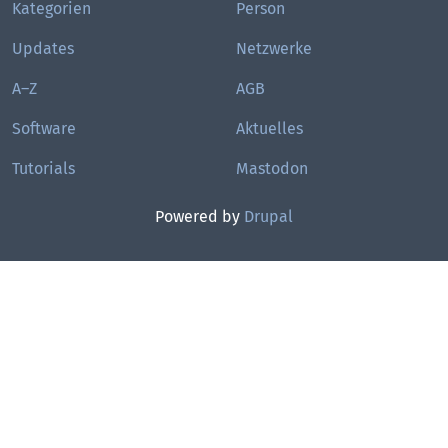
Kategorien
Person
Updates
Netzwerke
A–Z
AGB
Software
Aktuelles
Tutorials
Mastodon
Powered by
Drupal