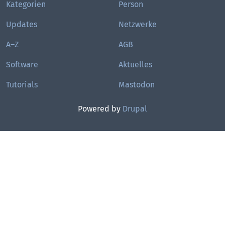
Kategorien
Person
Updates
Netzwerke
A–Z
AGB
Software
Aktuelles
Tutorials
Mastodon
Powered by
Drupal