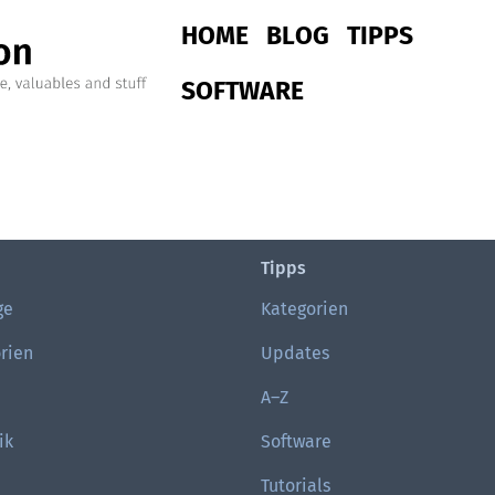
Main navigation
HOME
BLOG
TIPPS
SOFTWARE
Tipps
ge
Kategorien
rien
Updates
A–Z
ik
Software
Tutorials