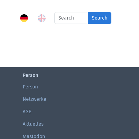
Search
Person
Person
Netzwerke
AGB
Aktuelles
Mastodon