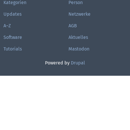
Kategorien
Person
Updates
Netzwerke
A–Z
AGB
Software
Aktuelles
Tutorials
Mastodon
Powered by
Drupal