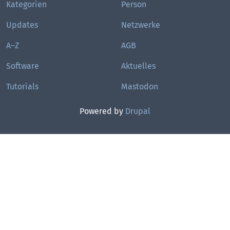
Kategorien
Person
Updates
Netzwerke
A–Z
AGB
Software
Aktuelles
Tutorials
Mastodon
Powered by
Drupal