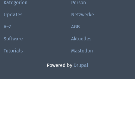
Kategorien
Person
Updates
Netzwerke
A–Z
AGB
Software
Aktuelles
Tutorials
Mastodon
Powered by
Drupal