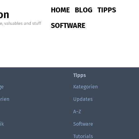
Main navigation
HOME
BLOG
TIPPS
SOFTWARE
Tipps
ge
Kategorien
rien
Updates
A–Z
ik
Software
Tutorials