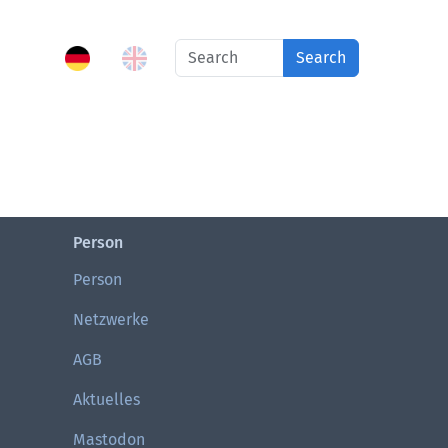
Search
Person
Person
Netzwerke
AGB
Aktuelles
Mastodon