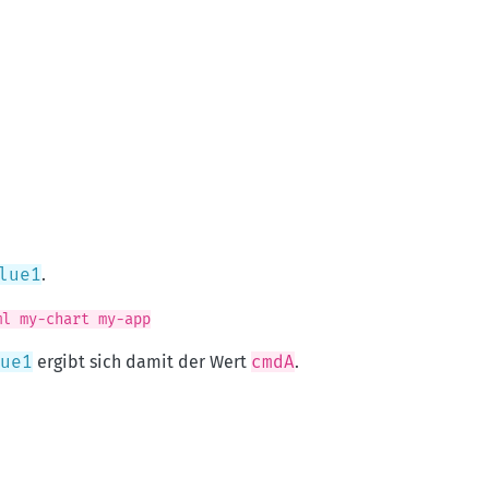
lue1
.
ml my-chart my-app
ue1
ergibt sich damit der Wert
cmdA
.