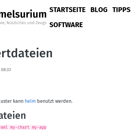
Hauptnavigation
STARTSEITE
BLOG
TIPPS
SOFTWARE
rtdateien
- 08:33
Cluster kann
helm
benutzt werden.
ateien
yaml my-chart my-app