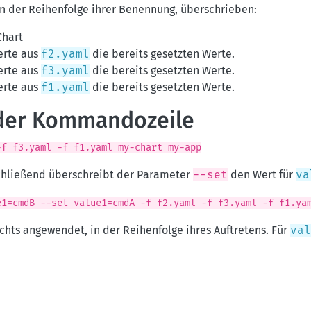
in der Reihenfolge ihrer Benennung, überschrieben:
Chart
erte aus
f2.yaml
die bereits gesetzten Werte.
erte aus
f3.yaml
die bereits gesetzten Werte.
erte aus
f1.yaml
die bereits gesetzten Werte.
 der Kommandozeile
-f f3.yaml -f f1.yaml my-chart my-app
schließend überschreibt der Parameter
--set
den Wert für
va
e1=cmdB --set value1=cmdA -f f2.yaml -f f3.yaml -f f1.ya
chts angewendet, in der Reihenfolge ihres Auftretens. Für
val