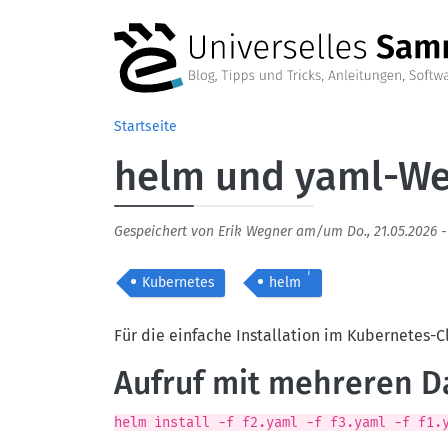
Direkt zum Inhalt
Startseite
helm und yaml-We
Gespeichert von
Erik Wegner
am/um
Do., 21.05.2026 
i
Kubernetes
helm
Body
Für die einfache Installation im Kubernetes-
Aufruf mit mehreren D
helm install -f f2.yaml -f f3.yaml -f f1.