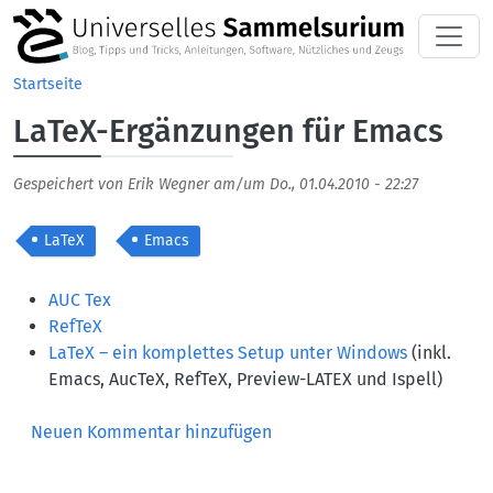
Direkt zum Inhalt
Startseite
LaTeX-Ergänzungen für Emacs
Gespeichert von
Erik Wegner
am/um
Do., 01.04.2010 - 22:27
LaTeX
Emacs
Body
AUC Tex
RefTeX
LaTeX – ein komplettes Setup unter Windows
(inkl.
Emacs, AucTeX, RefTeX, Preview-LATEX und Ispell)
Neuen Kommentar hinzufügen