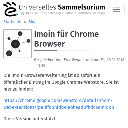
Direkt zum Inhalt
Startseite
Blog
Imoin für Chrome
Aufmacherbild
Browser
Gespeichert von
Erik Wegner
am/um
Fr., 26.01.2018
- 11:39
Die Imoin-Browsererweiterung ist ab sofort ein
öffentlicher Eintrag im Google Chrome Webstore. Sie ist
hier zu finden:
https://chrome.google.com/webstore/detail/imoin-
webextensions/ipahifophldbejeoheadbfhdcaemidob
Diese Version unterstützt: