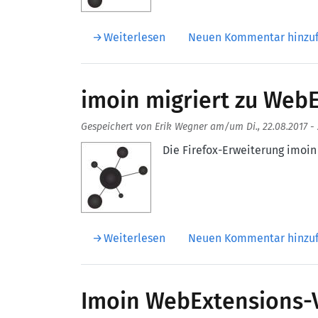
über Unterstützung für Nagios
Weiterlesen
Neuen Kommentar hinzu
imoin migriert zu Web
Gespeichert von
Erik Wegner
am/um
Di., 22.08.2017 -
Aufmacherbild
Die Firefox-Erweiterung imoin 
über imoin migriert zu WebEx
Weiterlesen
Neuen Kommentar hinzu
Imoin WebExtensions-