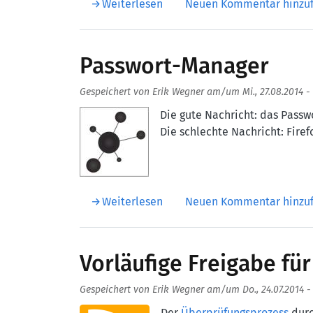
über Imoin V006
Weiterlesen
Neuen Kommentar hinzu
Passwort-Manager
Gespeichert von
Erik Wegner
am/um
Mi., 27.08.2014 -
Aufmacherbild
Die gute Nachricht: das Passw
Die schlechte Nachricht: Firef
über Passwort-Manager
Weiterlesen
Neuen Kommentar hinzu
Vorläufige Freigabe fü
Gespeichert von
Erik Wegner
am/um
Do., 24.07.2014 -
Aufmacherbild
Der
Überprüfungsprozess
durc