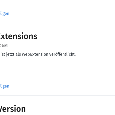
 Core für imoin
fügen
Extensions
 21:03
ist jetzt als WebExtension veröffentlicht.
tensions
fügen
Version