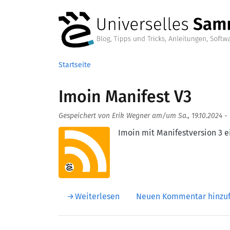
Direkt zum Inhalt
Startseite
Imoin Manifest V3
Gespeichert von
Erik Wegner
am/um
Sa., 19.10.2024 -
Aufmacherbild
Imoin mit Manifestversion 3 e
über Imoin Manifest V3
Weiterlesen
Neuen Kommentar hinzu