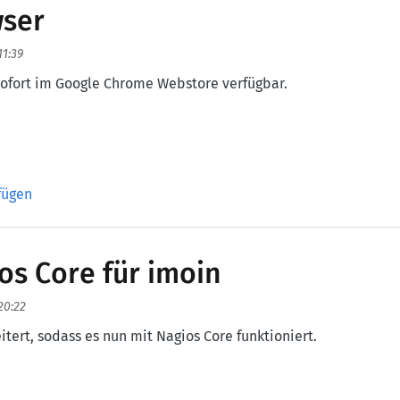
wser
11:39
sofort im Google Chrome Webstore verfügbar.
er
fügen
os Core für imoin
 20:22
ert, sodass es nun mit Nagios Core funktioniert.