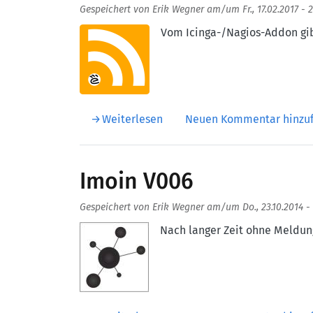
Gespeichert von
Erik Wegner
am/um
Fr., 17.02.2017 - 
Aufmacherbild
Vom Icinga-/Nagios-Addon gib
über Imoin WebExtensions-Ve
Weiterlesen
Neuen Kommentar hinzu
Imoin V006
Gespeichert von
Erik Wegner
am/um
Do., 23.10.2014 -
Aufmacherbild
Nach langer Zeit ohne Meldung