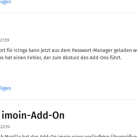
fügen
 21:59
ort für Icinga kann jetzt aus dem Passwort-Manager geladen 
ox hat einen Fehler, der zum Absturz des Add-Ons führt.
fügen
r imoin-Add-On
 22:54
h Mozilla hat das Add-On imoin einer vorläufigen Überprüfun