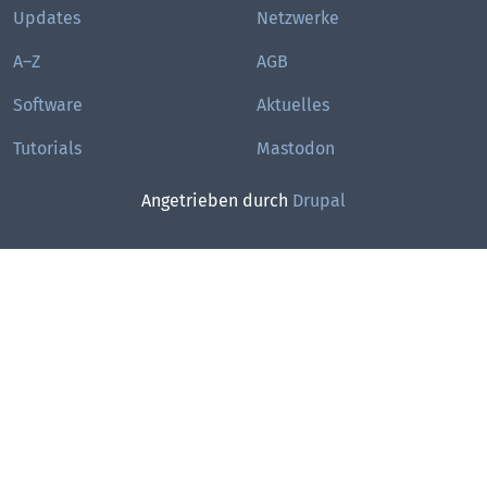
Updates
Netzwerke
A–Z
AGB
Software
Aktuelles
Tutorials
Mastodon
Angetrieben durch
Drupal