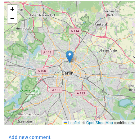
+
−
Leaflet
|
©
OpenStreetMap
contributors
Add new comment