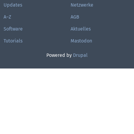
Updates
Netzwerke
A–Z
AGB
Software
Aktuelles
Tutorials
Mastodon
Powered by
Drupal