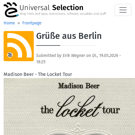
Skip to main content
Home
Frontpage
Grüße aus Berlin
Aufmacherbild
Submitted by
Erik Wegner
on
Di., 19.05.2026 -
18:25
Madison Beer - The Locket Tour