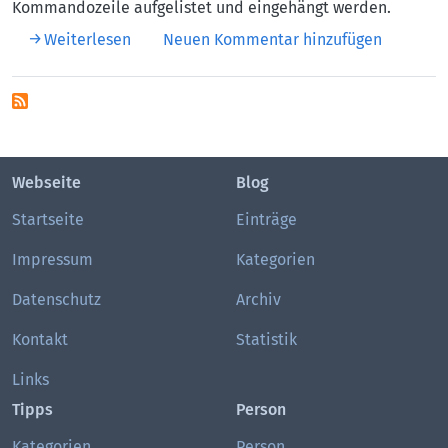
Kommandozeile aufgelistet und eingehängt werden.
über Netzwerkfreigaben auf der Kommando
Weiterlesen
Neuen Kommentar hinzufügen
Webseite
Blog
Startseite
Einträge
Impressum
Kategorien
Datenschutz
Archiv
Kontakt
Statistik
Links
Tipps
Person
Kategorien
Person