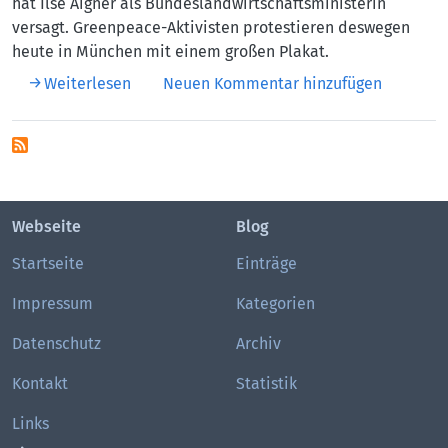
hat Ilse Aigner als Bundeslandwirtschaftsministerin
versagt. Greenpeace-Aktivisten protestieren deswegen
heute in München mit einem großen Plakat.
über Bienenschutz: Mangelhaft auf allen E
Weiterlesen
Neuen Kommentar hinzufügen
Webseite
Blog
Startseite
Einträge
Impressum
Kategorien
Datenschutz
Archiv
Kontakt
Statistik
Links