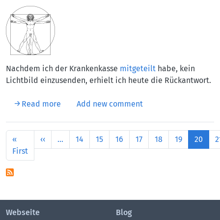
Aufmacherbild
Nachdem ich der Krankenkasse
mitgeteilt
habe, kein
Lichtbild einzusenden, erhielt ich heute die Rückantwort.
about Elektronische Gesundheitskarte
Read more
Add new comment
Pagination
Previous page
«
‹‹
…
14
15
16
17
18
19
20
2
First page
First
Webseite
Blog