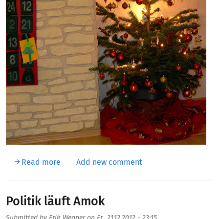
about Fröhliche Weihnachten
Read more
Add new comment
Politik läuft Amok
Submitted by
Erik Wegner
on
Fr., 21.12.2012 - 23:15