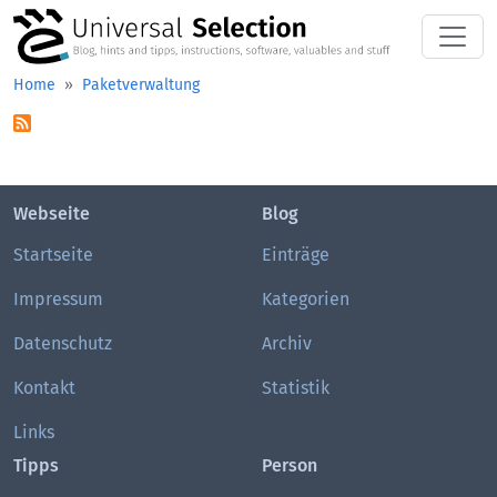
Skip to main content
Home
Paketverwaltung
Webseite
Blog
Startseite
Einträge
Impressum
Kategorien
Datenschutz
Archiv
Kontakt
Statistik
Links
Tipps
Person