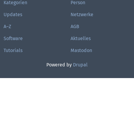
Kategorien
Person
Updates
Netzwerke
A–Z
AGB
Software
Aktuelles
Tutorials
Mastodon
Powered by
Drupal