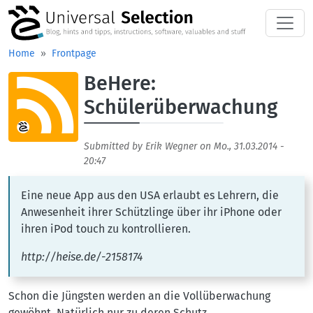
Skip to main content
Home
Frontpage
BeHere:
Aufmacherbild
Schülerüberwachung
Submitted by
Erik Wegner
on
Mo., 31.03.2014 -
20:47
Eine neue App aus den USA erlaubt es Lehrern, die
Anwesenheit ihrer Schützlinge über ihr iPhone oder
ihren iPod touch zu kontrollieren.
http://heise.de/-2158174
Schon die Jüngsten werden an die Vollüberwachung
gewöhnt. Natürlich nur zu deren Schutz.