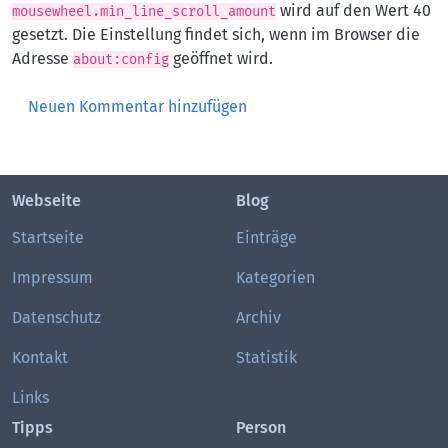
wird auf den Wert 40
mousewheel.min_line_scroll_amount
gesetzt. Die Einstellung findet sich, wenn im Browser die
Adresse
geöffnet wird.
about:config
Neuen Kommentar hinzufügen
Webseite
Blog
Startseite
Einträge
Impressum
Kategorien
Datenschutz
Archiv
Kontakt
Statistik
Links
Tipps
Person