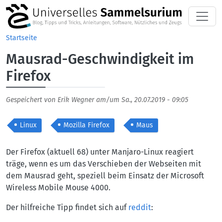
Direkt zum Inhalt
Startseite
Mausrad-Geschwindigkeit im
Firefox
Gespeichert von
Erik Wegner
am/um
Sa., 20.07.2019 - 09:05
Linux
Mozilla Firefox
Maus
Body
Der Firefox (aktuell 68) unter Manjaro-Linux reagiert
träge, wenn es um das Verschieben der Webseiten mit
dem Mausrad geht, speziell beim Einsatz der Microsoft
Wireless Mobile Mouse 4000.
Der hilfreiche Tipp findet sich auf
reddit
: